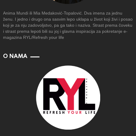
Anima Mundi ili Mia Medaković-Topalović. Dva imena za jednu
ženu. I jedno i drugo ona sasvim lepo uklapa u život koji živi i posao
koji je za nju zadovoljstvo, pa ga tako i naziva. Strast prema čoveku
i strast prema lepoti bili su joj i glavna inspiracija za pokretanje e-
magazina RYL/Refresh your life
O NAMA