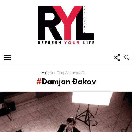
FOL
S
US
Menu
You are here:
Home
Tag Archives: Damjan Đakov
Damjan Đakov
Latest
stories