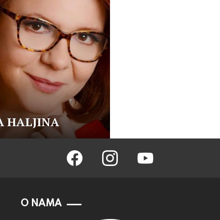
 HALJINA
facebook
instagram
youtube
O NAMA