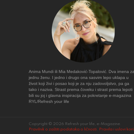
Anima Mundi ili Mia Medaković-Topalović. Dva imena z
jednu ženu. I jedno i drugo ona sasvim lepo uklapa u
život koji živi i posao koji je za nju zadovoljstvo, pa ga
tako i naziva. Strast prema čoveku i strast prema lepoti
bili su joj i glavna inspiracija za pokretanje e-magazina
RYL/Refresh your life
Copyright © 2026 Refresh your life, e-Magazine.
Pravilnik o zaštiti podataka o ličnosti
.
Pravila i uslovi kor