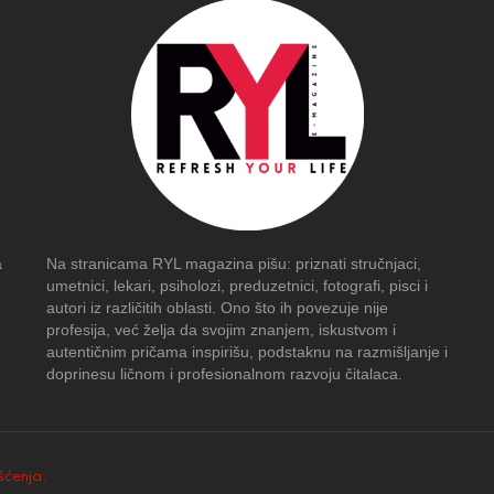
a
Na stranicama RYL magazina pišu: priznati stručnjaci,
umetnici, lekari, psiholozi, preduzetnici, fotografi, pisci i
autori iz različitih oblasti. Ono što ih povezuje nije
profesija, već želja da svojim znanjem, iskustvom i
autentičnim pričama inspirišu, podstaknu na razmišljanje i
doprinesu ličnom i profesionalnom razvoju čitalaca.
išćenja
.