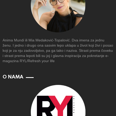
Anima Mundi ili Mia Medaković-Topalović. Dva imena za jednu
ženu. I jedno i drugo ona sasvim lepo uklapa u život koji živi i posao
koji je za nju zadovoljstvo, pa ga tako i naziva. Strast prema čoveku
i strast prema lepoti bili su joj i glavna inspiracija za pokretanje e-
magazina RYL/Refresh your life
O NAMA