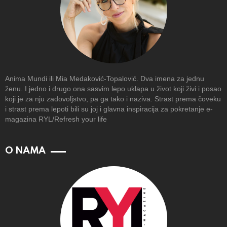
Anima Mundi ili Mia Medaković-Topalović. Dva imena za jednu
ženu. I jedno i drugo ona sasvim lepo uklapa u život koji živi i posao
koji je za nju zadovoljstvo, pa ga tako i naziva. Strast prema čoveku
i strast prema lepoti bili su joj i glavna inspiracija za pokretanje e-
magazina RYL/Refresh your life
O NAMA