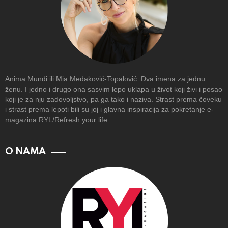
Anima Mundi ili Mia Medaković-Topalović. Dva imena za jednu
ženu. I jedno i drugo ona sasvim lepo uklapa u život koji živi i posao
koji je za nju zadovoljstvo, pa ga tako i naziva. Strast prema čoveku
i strast prema lepoti bili su joj i glavna inspiracija za pokretanje e-
magazina RYL/Refresh your life
O NAMA