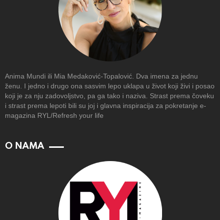
Anima Mundi ili Mia Medaković-Topalović. Dva imena za jednu
ženu. I jedno i drugo ona sasvim lepo uklapa u život koji živi i posao
koji je za nju zadovoljstvo, pa ga tako i naziva. Strast prema čoveku
i strast prema lepoti bili su joj i glavna inspiracija za pokretanje e-
magazina RYL/Refresh your life
O NAMA