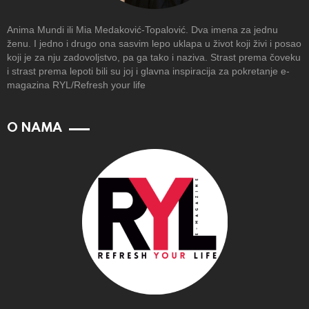
Anima Mundi ili Mia Medaković-Topalović. Dva imena za jednu
ženu. I jedno i drugo ona sasvim lepo uklapa u život koji živi i posao
koji je za nju zadovoljstvo, pa ga tako i naziva. Strast prema čoveku
i strast prema lepoti bili su joj i glavna inspiracija za pokretanje e-
magazina RYL/Refresh your life
O NAMA