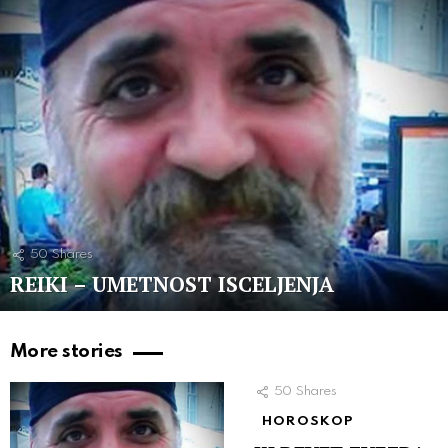
50
Shares
REIKI – UMETNOST ISCELJENJA
More stories
50
Shares
HOROSKOP