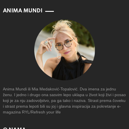
ANIMA MUNDI
Anima Mundi ili Mia Medaković-Topalović. Dva imena za jednu
ženu. I jedno i drugo ona sasvim lepo uklapa u život koji živi i posao
koji je za nju zadovoljstvo, pa ga tako i naziva. Strast prema čoveku
i strast prema lepoti bili su joj i glavna inspiracija za pokretanje e-
magazina RYL/Refresh your life