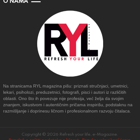
O NAMA
Na stranicama RYL magazina pišu: priznati stručnjaci, umetnici,
lekari, psiholozi, preduzetnici, fotografi, pisci i autori iz različitih
oblasti. Ono što ih povezuje nije profesija, već želja da svojim
znanjem, iskustvom i autentičnim pričama inspirišu, podstaknu na
razmišljanje i doprinesu ličnom i profesionalnom razvoju čitalaca.
Copyright © 2026 Refresh your life, e-Magazine.