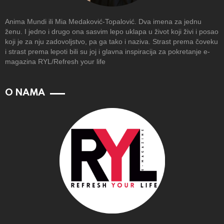
Anima Mundi ili Mia Medaković-Topalović. Dva imena za jednu
ženu. I jedno i drugo ona sasvim lepo uklapa u život koji živi i posao
koji je za nju zadovoljstvo, pa ga tako i naziva. Strast prema čoveku
i strast prema lepoti bili su joj i glavna inspiracija za pokretanje e-
magazina RYL/Refresh your life
O NAMA