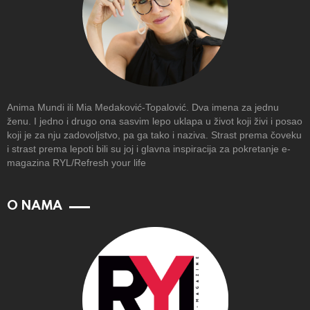
Anima Mundi ili Mia Medaković-Topalović. Dva imena za jednu
ženu. I jedno i drugo ona sasvim lepo uklapa u život koji živi i posao
koji je za nju zadovoljstvo, pa ga tako i naziva. Strast prema čoveku
i strast prema lepoti bili su joj i glavna inspiracija za pokretanje e-
magazina RYL/Refresh your life
O NAMA