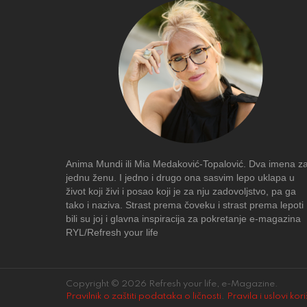
Anima Mundi ili Mia Medaković-Topalović. Dva imena z
jednu ženu. I jedno i drugo ona sasvim lepo uklapa u
život koji živi i posao koji je za nju zadovoljstvo, pa ga
tako i naziva. Strast prema čoveku i strast prema lepoti
bili su joj i glavna inspiracija za pokretanje e-magazina
RYL/Refresh your life
Copyright © 2026 Refresh your life, e-Magazine.
Pravilnik o zaštiti podataka o ličnosti
.
Pravila i uslovi kor