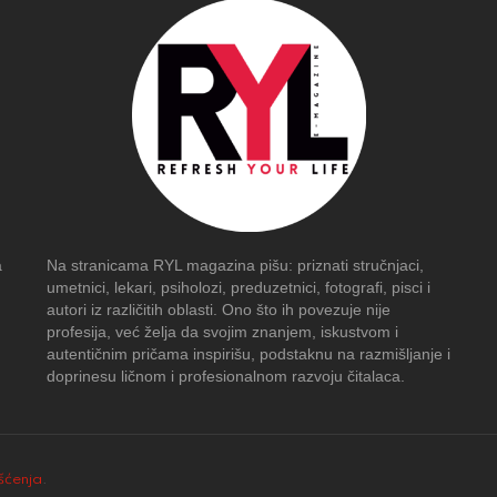
a
Na stranicama RYL magazina pišu: priznati stručnjaci,
umetnici, lekari, psiholozi, preduzetnici, fotografi, pisci i
autori iz različitih oblasti. Ono što ih povezuje nije
profesija, već želja da svojim znanjem, iskustvom i
autentičnim pričama inspirišu, podstaknu na razmišljanje i
doprinesu ličnom i profesionalnom razvoju čitalaca.
išćenja
.