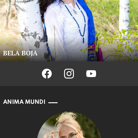
50
Shares
BELA BOJA
facebook
instagram
youtube
ANIMA MUNDI