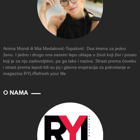
Anima Mundi ili Mia Medaković-Topalović. Dva imena za jednu
ženu. I jedno i drugo ona sasvim lepo uklapa u život koji živi i posao
koji je za nju zadovoljstvo, pa ga tako i naziva. Strast prema čoveku
i strast prema lepoti bili su joj i glavna inspiracija za pokretanje e-
magazina RYL/Refresh your life
O NAMA