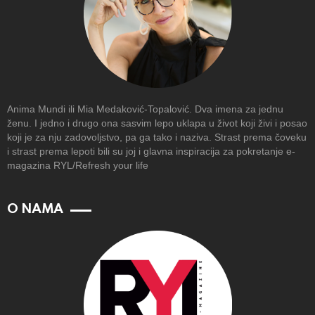
Anima Mundi ili Mia Medaković-Topalović. Dva imena za jednu
ženu. I jedno i drugo ona sasvim lepo uklapa u život koji živi i posao
koji je za nju zadovoljstvo, pa ga tako i naziva. Strast prema čoveku
i strast prema lepoti bili su joj i glavna inspiracija za pokretanje e-
magazina RYL/Refresh your life
O NAMA