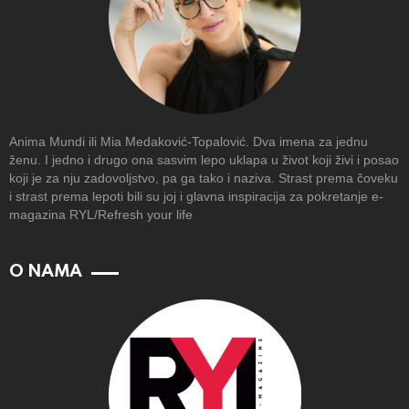
Anima Mundi ili Mia Medaković-Topalović. Dva imena za jednu
ženu. I jedno i drugo ona sasvim lepo uklapa u život koji živi i posao
koji je za nju zadovoljstvo, pa ga tako i naziva. Strast prema čoveku
i strast prema lepoti bili su joj i glavna inspiracija za pokretanje e-
magazina RYL/Refresh your life
O NAMA