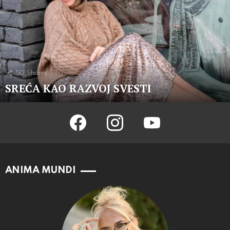
50
Shares
SREĆA KAO RAZVOJ SVESTI
facebook
instagram
youtube
ANIMA MUNDI