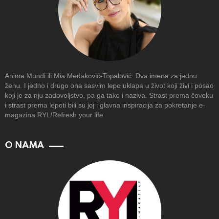
Anima Mundi ili Mia Medaković-Topalović. Dva imena za jednu
ženu. I jedno i drugo ona sasvim lepo uklapa u život koji živi i posao
koji je za nju zadovoljstvo, pa ga tako i naziva. Strast prema čoveku
i strast prema lepoti bili su joj i glavna inspiracija za pokretanje e-
magazina RYL/Refresh your life
O NAMA