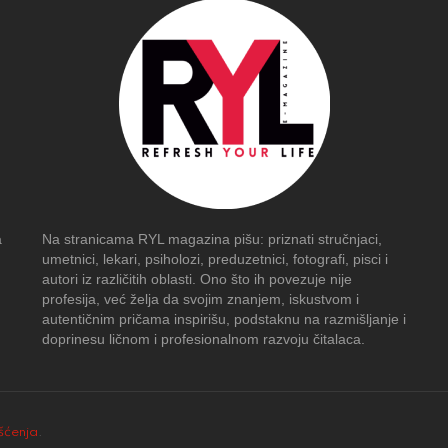
a
Na stranicama RYL magazina pišu: priznati stručnjaci,
umetnici, lekari, psiholozi, preduzetnici, fotografi, pisci i
autori iz različitih oblasti. Ono što ih povezuje nije
profesija, već želja da svojim znanjem, iskustvom i
autentičnim pričama inspirišu, podstaknu na razmišljanje i
doprinesu ličnom i profesionalnom razvoju čitalaca.
išćenja
.