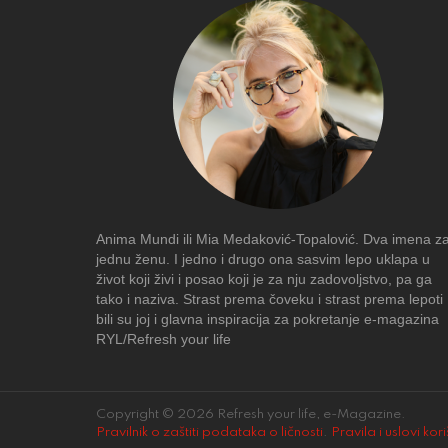
Anima Mundi ili Mia Medaković-Topalović. Dva imena z
jednu ženu. I jedno i drugo ona sasvim lepo uklapa u
život koji živi i posao koji je za nju zadovoljstvo, pa ga
tako i naziva. Strast prema čoveku i strast prema lepoti
bili su joj i glavna inspiracija za pokretanje e-magazina
RYL/Refresh your life
Copyright © 2026 Refresh your life, e-Magazine.
Pravilnik o zaštiti podataka o ličnosti
.
Pravila i uslovi kor