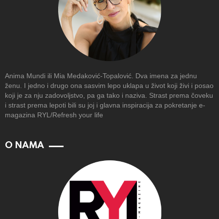
Anima Mundi ili Mia Medaković-Topalović. Dva imena za jednu
ženu. I jedno i drugo ona sasvim lepo uklapa u život koji živi i posao
koji je za nju zadovoljstvo, pa ga tako i naziva. Strast prema čoveku
i strast prema lepoti bili su joj i glavna inspiracija za pokretanje e-
magazina RYL/Refresh your life
O NAMA