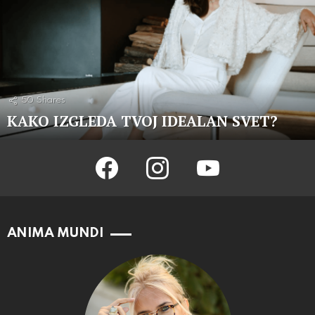
50
Shares
KAKO IZGLEDA TVOJ IDEALAN SVET?
facebook
instagram
youtube
ANIMA MUNDI