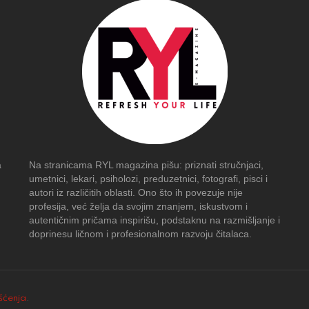
a
Na stranicama RYL magazina pišu: priznati stručnjaci,
umetnici, lekari, psiholozi, preduzetnici, fotografi, pisci i
autori iz različitih oblasti. Ono što ih povezuje nije
profesija, već želja da svojim znanjem, iskustvom i
autentičnim pričama inspirišu, podstaknu na razmišljanje i
doprinesu ličnom i profesionalnom razvoju čitalaca.
išćenja
.