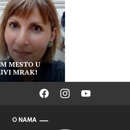
AM MESTO U
IVI MRAK!
facebook
instagram
youtube
O NAMA