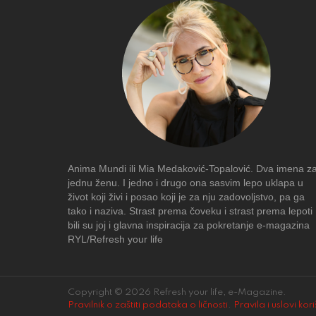
Anima Mundi ili Mia Medaković-Topalović. Dva imena z
jednu ženu. I jedno i drugo ona sasvim lepo uklapa u
život koji živi i posao koji je za nju zadovoljstvo, pa ga
tako i naziva. Strast prema čoveku i strast prema lepoti
bili su joj i glavna inspiracija za pokretanje e-magazina
RYL/Refresh your life
Copyright © 2026 Refresh your life, e-Magazine.
Pravilnik o zaštiti podataka o ličnosti
.
Pravila i uslovi kor