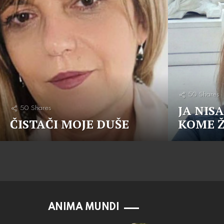
50
Shares
JA NIS
50
Shares
ČISTAČI MOJE DUŠE
KOME Ž
ANIMA MUNDI