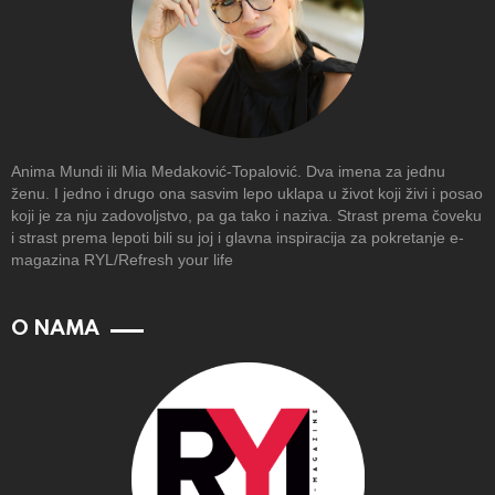
Anima Mundi ili Mia Medaković-Topalović. Dva imena za jednu
ženu. I jedno i drugo ona sasvim lepo uklapa u život koji živi i posao
koji je za nju zadovoljstvo, pa ga tako i naziva. Strast prema čoveku
i strast prema lepoti bili su joj i glavna inspiracija za pokretanje e-
magazina RYL/Refresh your life
O NAMA