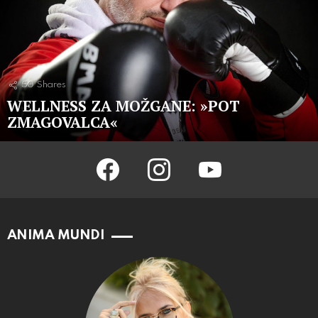
50
Shares
WELLNESS ZA MOŽGANE: »POT
ZMAGOVALCA«
facebook
instagram
youtube
ANIMA MUNDI