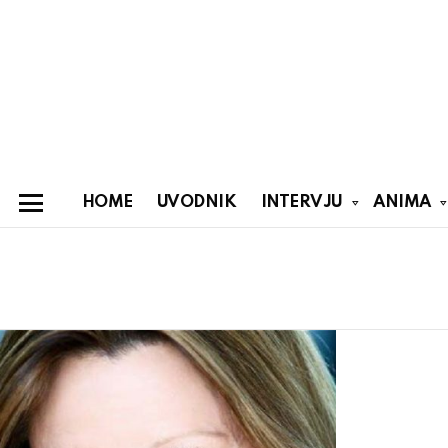
HOME
UVODNIK
INTERVJU
ANIMA
Menu
You are here:
Latest
stories