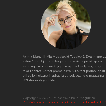
Anima Mundi ili Mia Medaković-Topalović. Dva imena z
jednu ženu. I jedno i drugo ona sasvim lepo uklapa u
život koji živi i posao koji je za nju zadovoljstvo, pa ga
tako i naziva. Strast prema čoveku i strast prema lepoti
bili su joj i glavna inspiracija za pokretanje e-magazina
RYL/Refresh your life
Copyright © 2026 Refresh your life, e-Magazine.
Pravilnik o zaštiti podataka o ličnosti
.
Pravila i uslovi kor