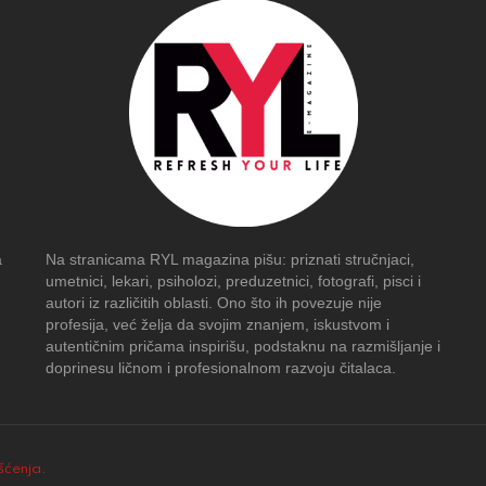
a
Na stranicama RYL magazina pišu: priznati stručnjaci,
umetnici, lekari, psiholozi, preduzetnici, fotografi, pisci i
autori iz različitih oblasti. Ono što ih povezuje nije
profesija, već želja da svojim znanjem, iskustvom i
autentičnim pričama inspirišu, podstaknu na razmišljanje i
doprinesu ličnom i profesionalnom razvoju čitalaca.
išćenja
.