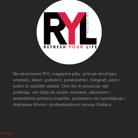
a
Na stranicama RYL magazina pišu: priznati stručnjaci,
umetnici, lekari, psiholozi, preduzetnici, fotografi, pisci i
autori iz različitih oblasti. Ono što ih povezuje nije
profesija, već želja da svojim znanjem, iskustvom i
autentičnim pričama inspirišu, podstaknu na razmišljanje i
doprinesu ličnom i profesionalnom razvoju čitalaca.
išćenja
.