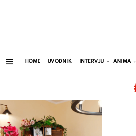
HOME
UVODNIK
INTERVJU
ANIMA
Menu
You are here:
Latest
stories