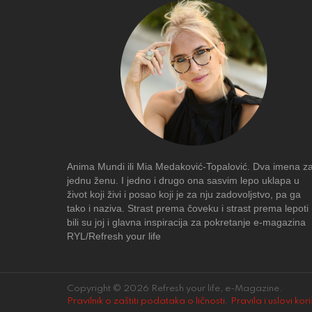
Anima Mundi ili Mia Medaković-Topalović. Dva imena z
jednu ženu. I jedno i drugo ona sasvim lepo uklapa u
život koji živi i posao koji je za nju zadovoljstvo, pa ga
tako i naziva. Strast prema čoveku i strast prema lepoti
bili su joj i glavna inspiracija za pokretanje e-magazina
RYL/Refresh your life
Copyright © 2026 Refresh your life, e-Magazine.
Pravilnik o zaštiti podataka o ličnosti
.
Pravila i uslovi kor