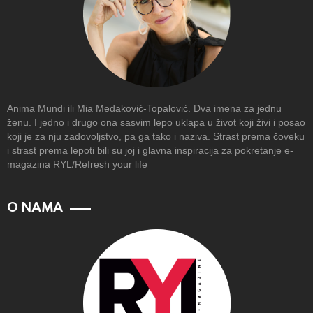
Anima Mundi ili Mia Medaković-Topalović. Dva imena za jednu
ženu. I jedno i drugo ona sasvim lepo uklapa u život koji živi i posao
koji je za nju zadovoljstvo, pa ga tako i naziva. Strast prema čoveku
i strast prema lepoti bili su joj i glavna inspiracija za pokretanje e-
magazina RYL/Refresh your life
O NAMA