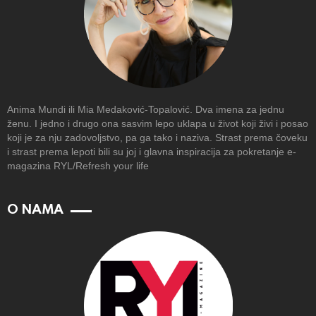
Anima Mundi ili Mia Medaković-Topalović. Dva imena za jednu
ženu. I jedno i drugo ona sasvim lepo uklapa u život koji živi i posao
koji je za nju zadovoljstvo, pa ga tako i naziva. Strast prema čoveku
i strast prema lepoti bili su joj i glavna inspiracija za pokretanje e-
magazina RYL/Refresh your life
O NAMA