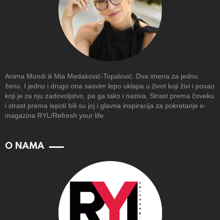
Anima Mundi ili Mia Medaković-Topalović. Dva imena za jednu
ženu. I jedno i drugo ona sasvim lepo uklapa u život koji živi i posao
koji je za nju zadovoljstvo, pa ga tako i naziva. Strast prema čoveku
i strast prema lepoti bili su joj i glavna inspiracija za pokretanje e-
magazina RYL/Refresh your life
O NAMA