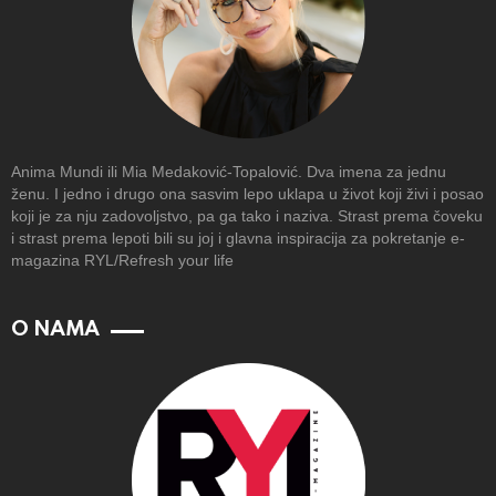
Anima Mundi ili Mia Medaković-Topalović. Dva imena za jednu
ženu. I jedno i drugo ona sasvim lepo uklapa u život koji živi i posao
koji je za nju zadovoljstvo, pa ga tako i naziva. Strast prema čoveku
i strast prema lepoti bili su joj i glavna inspiracija za pokretanje e-
magazina RYL/Refresh your life
O NAMA