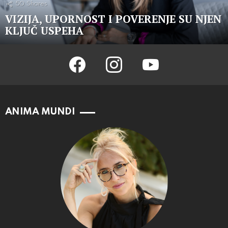
50
Shares
VIZIJA, UPORNOST I POVERENJE SU NJEN
KLJUČ USPEHA
facebook
instagram
youtube
ANIMA MUNDI