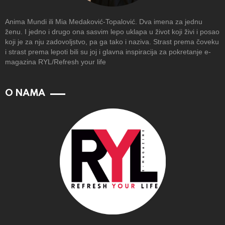
Anima Mundi ili Mia Medaković-Topalović. Dva imena za jednu
ženu. I jedno i drugo ona sasvim lepo uklapa u život koji živi i posao
koji je za nju zadovoljstvo, pa ga tako i naziva. Strast prema čoveku
i strast prema lepoti bili su joj i glavna inspiracija za pokretanje e-
magazina RYL/Refresh your life
O NAMA