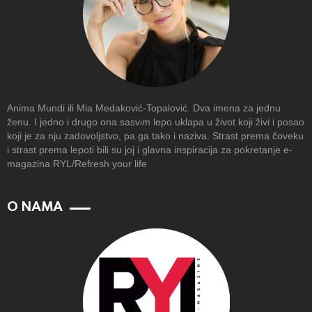
Anima Mundi ili Mia Medaković-Topalović. Dva imena za jednu
ženu. I jedno i drugo ona sasvim lepo uklapa u život koji živi i posao
koji je za nju zadovoljstvo, pa ga tako i naziva. Strast prema čoveku
i strast prema lepoti bili su joj i glavna inspiracija za pokretanje e-
magazina RYL/Refresh your life
O NAMA