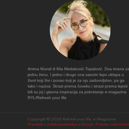
Anima Mundi ili Mia Medaković-Topalović. Dva imena z
jednu ženu. I jedno i drugo ona sasvim lepo uklapa u
život koji živi i posao koji je za nju zadovoljstvo, pa ga
tako i naziva. Strast prema čoveku i strast prema lepoti
bili su joj i glavna inspiracija za pokretanje e-magazina
RYL/Refresh your life
Copyright © 2026 Refresh your life, e-Magazine.
Pravilnik o zaštiti podataka o ličnosti
.
Pravila i uslovi kor