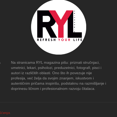
a
Na stranicama RYL magazina pišu: priznati stručnjaci,
umetnici, lekari, psiholozi, preduzetnici, fotografi, pisci i
autori iz različitih oblasti. Ono što ih povezuje nije
profesija, već želja da svojim znanjem, iskustvom i
autentičnim pričama inspirišu, podstaknu na razmišljanje i
doprinesu ličnom i profesionalnom razvoju čitalaca.
išćenja
.