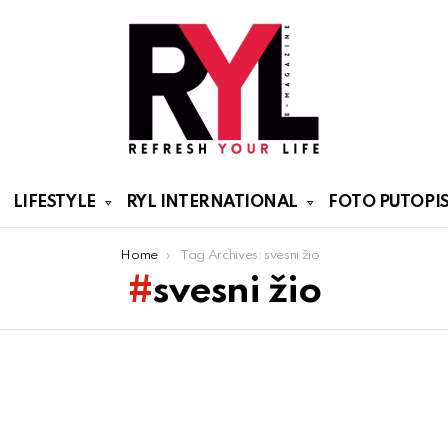
LIFESTYLE
RYL INTERNATIONAL
FOTO PUTOPIS
Home
Tag Archives: svesni žio
svesni žio