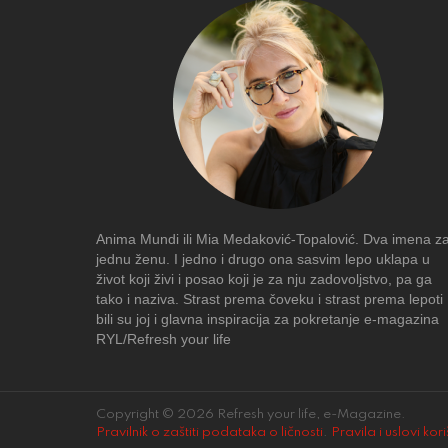
Anima Mundi ili Mia Medaković-Topalović. Dva imena z
jednu ženu. I jedno i drugo ona sasvim lepo uklapa u
život koji živi i posao koji je za nju zadovoljstvo, pa ga
tako i naziva. Strast prema čoveku i strast prema lepoti
bili su joj i glavna inspiracija za pokretanje e-magazina
RYL/Refresh your life
Copyright © 2026 Refresh your life, e-Magazine.
Pravilnik o zaštiti podataka o ličnosti
.
Pravila i uslovi kor