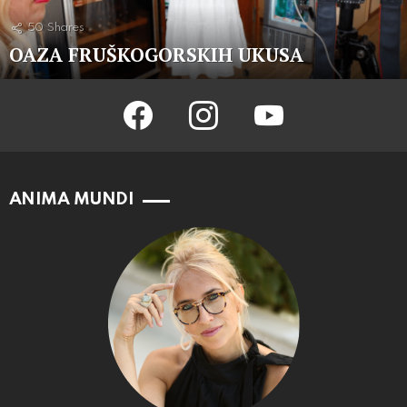
50
Shares
OAZA FRUŠKOGORSKIH UKUSA
facebook
instagram
youtube
ANIMA MUNDI