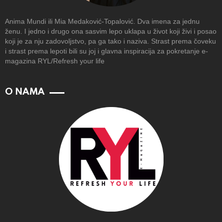
Anima Mundi ili Mia Medaković-Topalović. Dva imena za jednu
ženu. I jedno i drugo ona sasvim lepo uklapa u život koji živi i posao
koji je za nju zadovoljstvo, pa ga tako i naziva. Strast prema čoveku
i strast prema lepoti bili su joj i glavna inspiracija za pokretanje e-
magazina RYL/Refresh your life
O NAMA