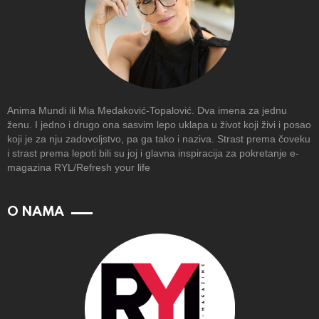
Anima Mundi ili Mia Medaković-Topalović. Dva imena za jednu
ženu. I jedno i drugo ona sasvim lepo uklapa u život koji živi i posao
koji je za nju zadovoljstvo, pa ga tako i naziva. Strast prema čoveku
i strast prema lepoti bili su joj i glavna inspiracija za pokretanje e-
magazina RYL/Refresh your life
O NAMA