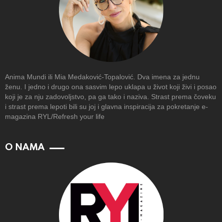
Anima Mundi ili Mia Medaković-Topalović. Dva imena za jednu
ženu. I jedno i drugo ona sasvim lepo uklapa u život koji živi i posao
koji je za nju zadovoljstvo, pa ga tako i naziva. Strast prema čoveku
i strast prema lepoti bili su joj i glavna inspiracija za pokretanje e-
magazina RYL/Refresh your life
O NAMA