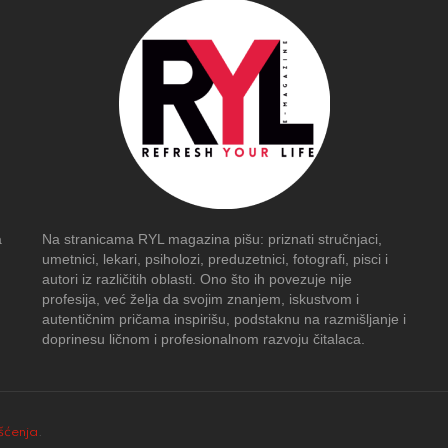
a
Na stranicama RYL magazina pišu: priznati stručnjaci,
umetnici, lekari, psiholozi, preduzetnici, fotografi, pisci i
autori iz različitih oblasti. Ono što ih povezuje nije
profesija, već želja da svojim znanjem, iskustvom i
autentičnim pričama inspirišu, podstaknu na razmišljanje i
doprinesu ličnom i profesionalnom razvoju čitalaca.
išćenja
.