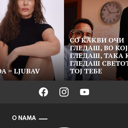
50
Shares
СO КАКВИ ОЧИ
ГЛЕДАШ, ВО КОЈ
ГЛЕДАШ, ТАКА 
ГЛЕДАШ СВЕТОТ
A = LJUBAV
ТОЈ ТЕБЕ
facebook
instagram
youtube
O NAMA