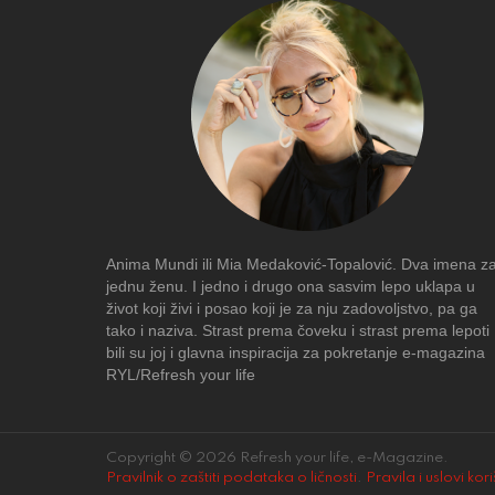
Anima Mundi ili Mia Medaković-Topalović. Dva imena z
jednu ženu. I jedno i drugo ona sasvim lepo uklapa u
život koji živi i posao koji je za nju zadovoljstvo, pa ga
tako i naziva. Strast prema čoveku i strast prema lepoti
bili su joj i glavna inspiracija za pokretanje e-magazina
RYL/Refresh your life
Copyright © 2026 Refresh your life, e-Magazine.
Pravilnik o zaštiti podataka o ličnosti
.
Pravila i uslovi kor