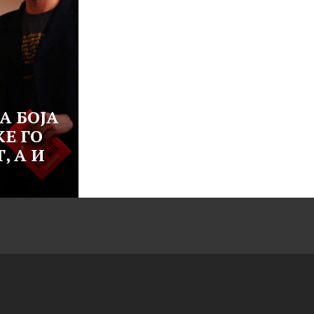
А БОЈА
КЕ ГО
, А И