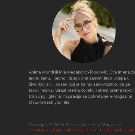
Anima Mundi ili Mia Medaković-Topalović. Dva imena z
jednu ženu. I jedno i drugo ona sasvim lepo uklapa u
život koji živi i posao koji je za nju zadovoljstvo, pa ga
tako i naziva. Strast prema čoveku i strast prema lepoti
bili su joj i glavna inspiracija za pokretanje e-magazina
RYL/Refresh your life
Copyright © 2026 Refresh your life, e-Magazine.
Pravilnik o zaštiti podataka o ličnosti
.
Pravila i uslovi kor