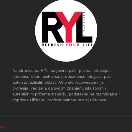
a
Na stranicama RYL magazina pišu: priznati stručnjaci,
umetnici, lekari, psiholozi, preduzetnici, fotografi, pisci i
autori iz različitih oblasti. Ono što ih povezuje nije
profesija, već želja da svojim znanjem, iskustvom i
autentičnim pričama inspirišu, podstaknu na razmišljanje i
doprinesu ličnom i profesionalnom razvoju čitalaca.
išćenja
.