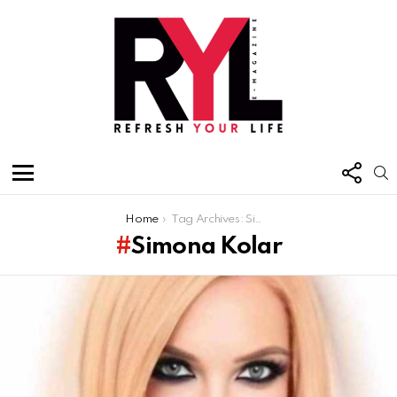
FOL
S
US
Menu
You are here:
Home
Tag Archives: Simona Kolar
Simona Kolar
Latest
stories