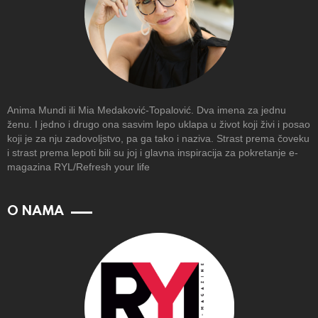
Anima Mundi ili Mia Medaković-Topalović. Dva imena za jednu
ženu. I jedno i drugo ona sasvim lepo uklapa u život koji živi i posao
koji je za nju zadovoljstvo, pa ga tako i naziva. Strast prema čoveku
i strast prema lepoti bili su joj i glavna inspiracija za pokretanje e-
magazina RYL/Refresh your life
O NAMA