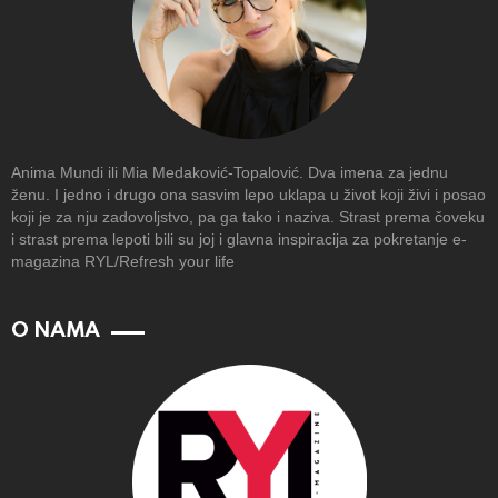
Anima Mundi ili Mia Medaković-Topalović. Dva imena za jednu
ženu. I jedno i drugo ona sasvim lepo uklapa u život koji živi i posao
koji je za nju zadovoljstvo, pa ga tako i naziva. Strast prema čoveku
i strast prema lepoti bili su joj i glavna inspiracija za pokretanje e-
magazina RYL/Refresh your life
O NAMA