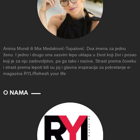
Anima Mundi ili Mia Medaković-Topalović. Dva imena za jednu
ženu. I jedno i drugo ona sasvim lepo uklapa u život koji živi i posao
koji je za nju zadovoljstvo, pa ga tako i naziva. Strast prema čoveku
i strast prema lepoti bili su joj i glavna inspiracija za pokretanje e-
magazina RYL/Refresh your life
O NAMA