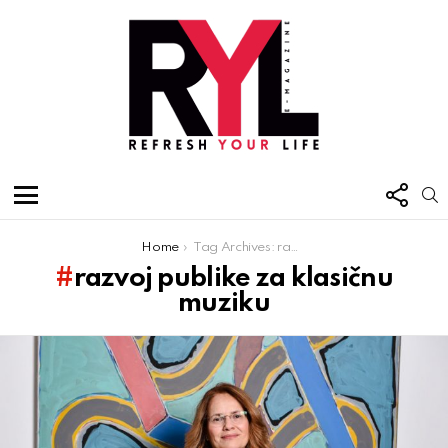
FOL
S
US
Menu
You are here:
Home
Tag Archives: razvoj publike za klasičnu muziku
razvoj publike za klasičnu
muziku
Latest
stories