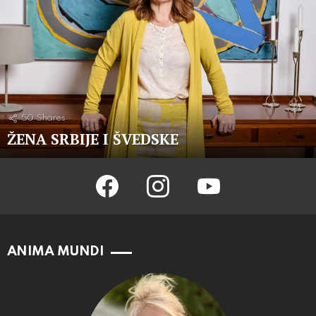
50
Shares
ŽENA SRBIJE I ŠVEDSKE
facebook
instagram
youtube
ANIMA MUNDI