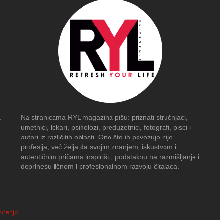
a
Na stranicama RYL magazina pišu: priznati stručnjaci,
umetnici, lekari, psiholozi, preduzetnici, fotografi, pisci i
autori iz različitih oblasti. Ono što ih povezuje nije
profesija, već želja da svojim znanjem, iskustvom i
autentičnim pričama inspirišu, podstaknu na razmišljanje i
doprinesu ličnom i profesionalnom razvoju čitalaca.
išćenja
.