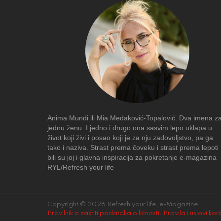
Anima Mundi ili Mia Medaković-Topalović. Dva imena z
jednu ženu. I jedno i drugo ona sasvim lepo uklapa u
život koji živi i posao koji je za nju zadovoljstvo, pa ga
tako i naziva. Strast prema čoveku i strast prema lepoti
bili su joj i glavna inspiracija za pokretanje e-magazina
RYL/Refresh your life
Copyright © 2026 Refresh your life, e-Magazine.
Pravilnik o zaštiti podataka o ličnosti
.
Pravila i uslovi kor