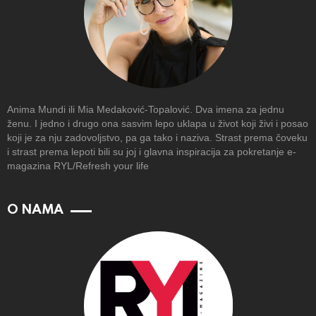
Anima Mundi ili Mia Medaković-Topalović. Dva imena za jednu
ženu. I jedno i drugo ona sasvim lepo uklapa u život koji živi i posao
koji je za nju zadovoljstvo, pa ga tako i naziva. Strast prema čoveku
i strast prema lepoti bili su joj i glavna inspiracija za pokretanje e-
magazina RYL/Refresh your life
O NAMA