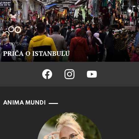
50
Shares
PRIČA O ISTANBULU
facebook
instagram
youtube
ANIMA MUNDI