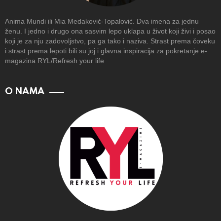
Anima Mundi ili Mia Medaković-Topalović. Dva imena za jednu
ženu. I jedno i drugo ona sasvim lepo uklapa u život koji živi i posao
koji je za nju zadovoljstvo, pa ga tako i naziva. Strast prema čoveku
i strast prema lepoti bili su joj i glavna inspiracija za pokretanje e-
magazina RYL/Refresh your life
O NAMA