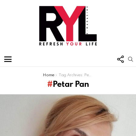
FOL
S
US
Menu
You are here:
Home
Tag Archives: Petar Pan
Petar Pan
Latest
stories