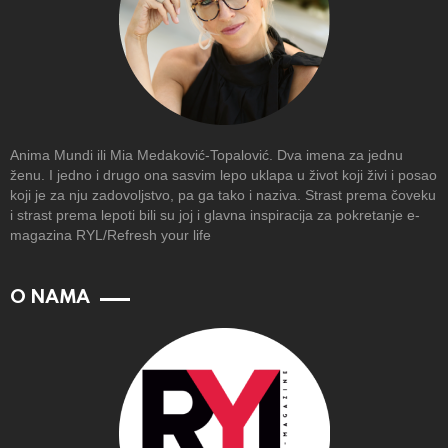
Anima Mundi ili Mia Medaković-Topalović. Dva imena za jednu
ženu. I jedno i drugo ona sasvim lepo uklapa u život koji živi i posao
koji je za nju zadovoljstvo, pa ga tako i naziva. Strast prema čoveku
i strast prema lepoti bili su joj i glavna inspiracija za pokretanje e-
magazina RYL/Refresh your life
O NAMA