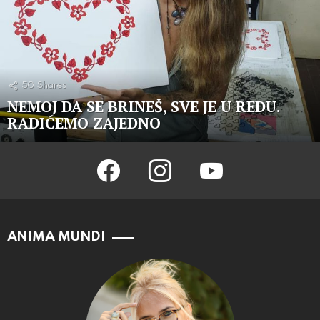
50
Shares
NEMOJ DA SE BRINEŠ, SVE JE U REDU.
RADIĆEMO ZAJEDNO
facebook
instagram
youtube
ANIMA MUNDI