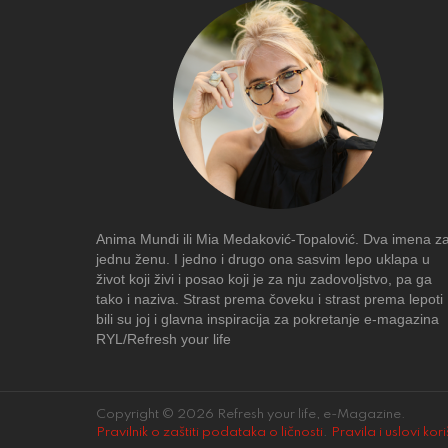
Anima Mundi ili Mia Medaković-Topalović. Dva imena z
jednu ženu. I jedno i drugo ona sasvim lepo uklapa u
život koji živi i posao koji je za nju zadovoljstvo, pa ga
tako i naziva. Strast prema čoveku i strast prema lepoti
bili su joj i glavna inspiracija za pokretanje e-magazina
RYL/Refresh your life
Copyright © 2026 Refresh your life, e-Magazine.
Pravilnik o zaštiti podataka o ličnosti
.
Pravila i uslovi kor