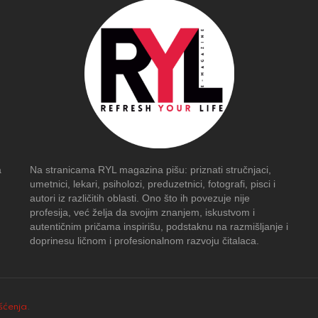
a
Na stranicama RYL magazina pišu: priznati stručnjaci,
umetnici, lekari, psiholozi, preduzetnici, fotografi, pisci i
autori iz različitih oblasti. Ono što ih povezuje nije
profesija, već želja da svojim znanjem, iskustvom i
autentičnim pričama inspirišu, podstaknu na razmišljanje i
doprinesu ličnom i profesionalnom razvoju čitalaca.
išćenja
.