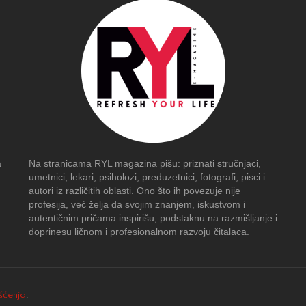
a
Na stranicama RYL magazina pišu: priznati stručnjaci,
umetnici, lekari, psiholozi, preduzetnici, fotografi, pisci i
autori iz različitih oblasti. Ono što ih povezuje nije
profesija, već želja da svojim znanjem, iskustvom i
autentičnim pričama inspirišu, podstaknu na razmišljanje i
doprinesu ličnom i profesionalnom razvoju čitalaca.
išćenja
.