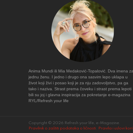
Anima Mundi ili Mia Medaković-Topalović. Dva imena z
jednu ženu. I jedno i drugo ona sasvim lepo uklapa u
život koji živi i posao koji je za nju zadovoljstvo, pa ga
tako i naziva. Strast prema čoveku i strast prema lepoti
bili su joj i glavna inspiracija za pokretanje e-magazina
RYL/Refresh your life
Copyright © 2026 Refresh your life, e-Magazine.
Pravilnik o zaštiti podataka o ličnosti
.
Pravila i uslovi kor