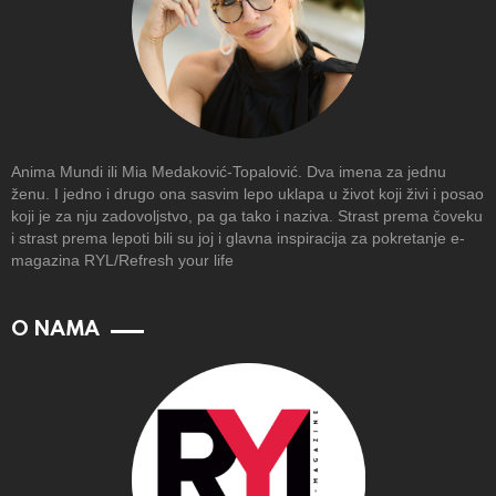
Anima Mundi ili Mia Medaković-Topalović. Dva imena za jednu
ženu. I jedno i drugo ona sasvim lepo uklapa u život koji živi i posao
koji je za nju zadovoljstvo, pa ga tako i naziva. Strast prema čoveku
i strast prema lepoti bili su joj i glavna inspiracija za pokretanje e-
magazina RYL/Refresh your life
O NAMA