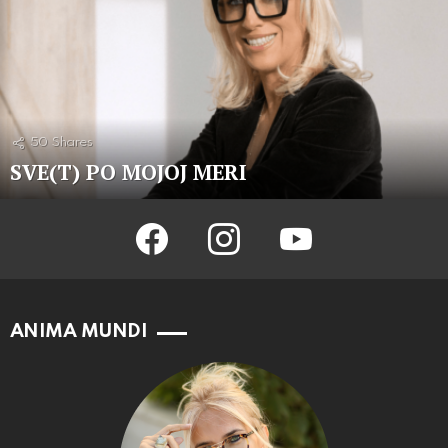
50
Shares
SVE(T) PO MOJOJ MERI
facebook
instagram
youtube
ANIMA MUNDI