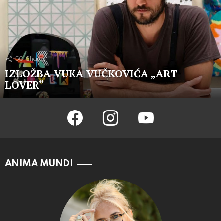
50
Shares
IZLOŽBA VUKA VUČKOVIĆA „ART
LOVER“
facebook
instagram
youtube
ANIMA MUNDI