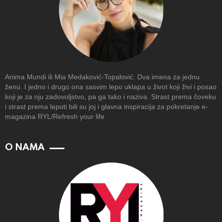
Anima Mundi ili Mia Medaković-Topalović. Dva imena za jednu
ženu. I jedno i drugo ona sasvim lepo uklapa u život koji živi i posao
koji je za nju zadovoljstvo, pa ga tako i naziva. Strast prema čoveku
i strast prema lepoti bili su joj i glavna inspiracija za pokretanje e-
magazina RYL/Refresh your life
O NAMA