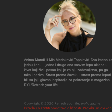
Anima Mundi ili Mia Medaković-Topalović. Dva imena z
jednu ženu. I jedno i drugo ona sasvim lepo uklapa u
život koji živi i posao koji je za nju zadovoljstvo, pa ga
tako i naziva. Strast prema čoveku i strast prema lepoti
bili su joj i glavna inspiracija za pokretanje e-magazina
RYL/Refresh your life
Copyright © 2026 Refresh your life, e-Magazine.
Pravilnik o zaštiti podataka o ličnosti
.
Pravila i uslovi kor