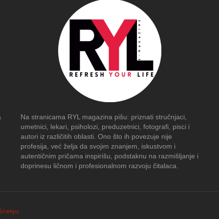
a
Na stranicama RYL magazina pišu: priznati stručnjaci,
umetnici, lekari, psiholozi, preduzetnici, fotografi, pisci i
autori iz različitih oblasti. Ono što ih povezuje nije
profesija, već želja da svojim znanjem, iskustvom i
autentičnim pričama inspirišu, podstaknu na razmišljanje i
doprinesu ličnom i profesionalnom razvoju čitalaca.
išćenja
.