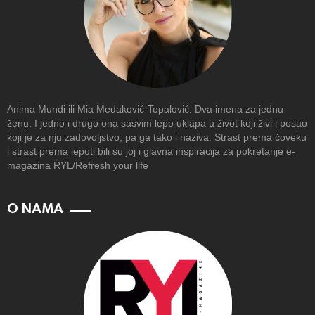
Anima Mundi ili Mia Medaković-Topalović. Dva imena za jednu
ženu. I jedno i drugo ona sasvim lepo uklapa u život koji živi i posao
koji je za nju zadovoljstvo, pa ga tako i naziva. Strast prema čoveku
i strast prema lepoti bili su joj i glavna inspiracija za pokretanje e-
magazina RYL/Refresh your life
O NAMA