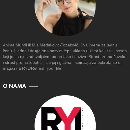
Anima Mundi ili Mia Medaković-Topalović. Dva imena za jednu
ženu. I jedno i drugo ona sasvim lepo uklapa u život koji živi i posao
koji je za nju zadovoljstvo, pa ga tako i naziva. Strast prema čoveku
i strast prema lepoti bili su joj i glavna inspiracija za pokretanje e-
magazina RYL/Refresh your life
O NAMA