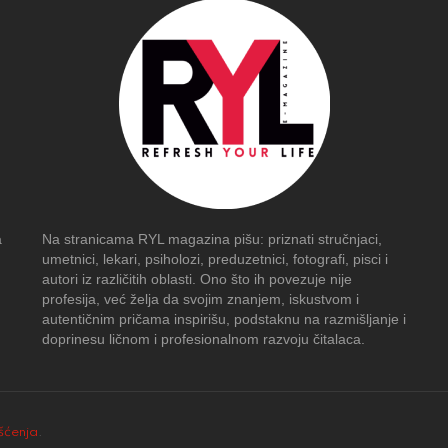
a
Na stranicama RYL magazina pišu: priznati stručnjaci,
umetnici, lekari, psiholozi, preduzetnici, fotografi, pisci i
autori iz različitih oblasti. Ono što ih povezuje nije
profesija, već želja da svojim znanjem, iskustvom i
autentičnim pričama inspirišu, podstaknu na razmišljanje i
doprinesu ličnom i profesionalnom razvoju čitalaca.
išćenja
.