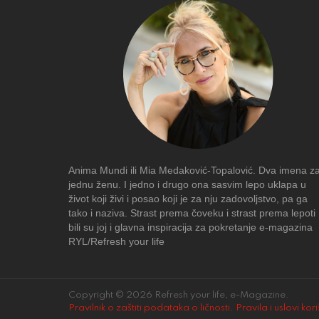
Anima Mundi ili Mia Medaković-Topalović. Dva imena z
jednu ženu. I jedno i drugo ona sasvim lepo uklapa u
život koji živi i posao koji je za nju zadovoljstvo, pa ga
tako i naziva. Strast prema čoveku i strast prema lepoti
bili su joj i glavna inspiracija za pokretanje e-magazina
RYL/Refresh your life
Copyright © 2026 Refresh your life, e-Magazine.
Pravilnik o zaštiti podataka o ličnosti
.
Pravila i uslovi kor